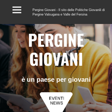
Pergine Giovani - Il sito delle Politiche Giovanili di
Pergine Valsugana e Valle del Fersina
Home
PERGINE
#InfoPoint
Centro #Kairos
GIOVANI
PGZ Pergine e Valle
del Fersina
Eventi e News
è un paese per giovani
Contatti