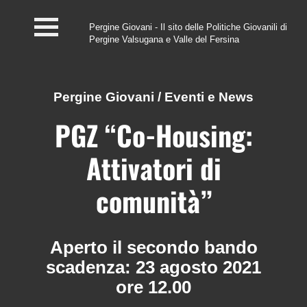
Pergine Giovani - Il sito delle Politiche Giovanili di
Pergine Valsugana e Valle del Fersina
Home
#InfoPoint
Pergine Giovani
/
Eventi e News
Centro #Kairos
PGZ “Co-Housing:
PGZ Pergine e Valle
Attivatori di
del Fersina
comunità”
Eventi e News
Contatti
Aperto il secondo bando
scadenza: 23 agosto 2021
ore 12.00