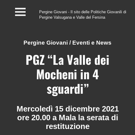
Pergine Giovani - Il sito delle Politiche Giovanili di
Pergine Valsugana e Valle del Fersina
Home
#InfoPoint
Pergine Giovani
/
Eventi e News
Centro #Kairos
PGZ “La Valle dei
PGZ Pergine e Valle
Mocheni in 4
del Fersina
sguardi”
Eventi e News
Contatti
Mercoledì 15 dicembre 2021
ore 20.00 a Mala la serata di
restituzione