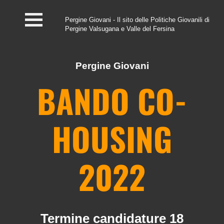
Pergine Giovani - Il sito delle Politiche Giovanili di
Pergine Valsugana e Valle del Fersina
Home
#InfoPoint
Pergine Giovani
BANDO CO-
Centro #Kairos
PGZ Pergine e Valle
HOUSING
del Fersina
Eventi e News
2022
Contatti
Termine candidature 18