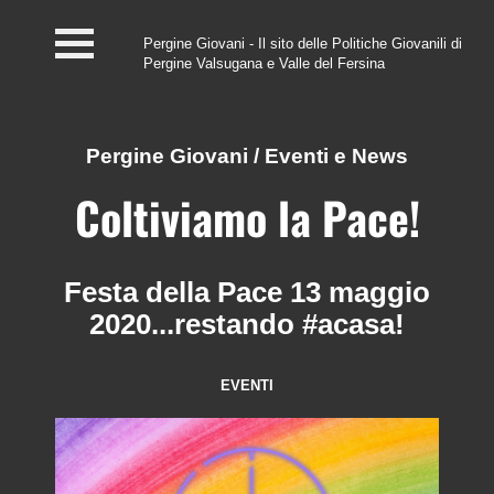
Pergine Giovani - Il sito delle Politiche Giovanili di
Pergine Valsugana e Valle del Fersina
Home
#InfoPoint
Pergine Giovani
/
Eventi e News
Centro #Kairos
Coltiviamo la Pace!
PGZ Pergine e Valle
del Fersina
Festa della Pace 13 maggio
2020...restando #acasa!
Eventi e News
Contatti
EVENTI