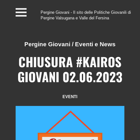
Pergine Giovani - Il sito delle Politiche Giovanili di
Pergine Valsugana e Valle del Fersina
Home
#InfoPoint
Pergine Giovani
/
Eventi e News
Centro #Kairos
CHIUSURA #KAIROS
PGZ Pergine e Valle
GIOVANI 02.06.2023
del Fersina
Eventi e News
EVENTI
Contatti