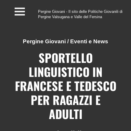
Pergine Giovani - Il sito delle Politiche Giovanili di
Pergine Valsugana e Valle del Fersina
Home
#InfoPoint
Pergine Giovani
/
Eventi e News
Centro #Kairos
SPORTELLO
PGZ Pergine e Valle
LINGUISTICO IN
del Fersina
FRANCESE E TEDESCO
Eventi e News
PER RAGAZZI E
Contatti
ADULTI