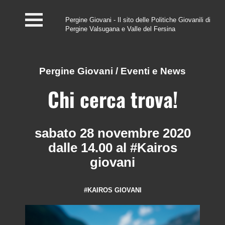
Pergine Giovani - Il sito delle Politiche Giovanili di
Pergine Valsugana e Valle del Fersina
Home
#InfoPoint
Pergine Giovani
/
Eventi e News
Centro #Kairos
Chi cerca trova!
PGZ Pergine e Valle
del Fersina
sabato 28 novembre 2020
dalle 14.00 al #Kairos
Eventi e News
giovani
Contatti
#KAIROS GIOVANI