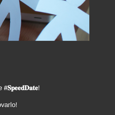
re
#𝐒𝐩𝐞𝐞𝐝𝐃𝐚𝐭𝐞
!
varlo!