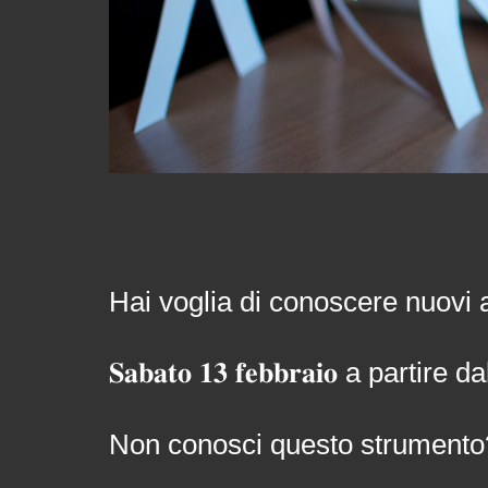
Hai voglia di conoscere nuovi 
𝐒𝐚𝐛𝐚𝐭𝐨 𝟏𝟑 𝐟𝐞𝐛𝐛𝐫𝐚𝐢𝐨 a p
Non conosci questo strumento?