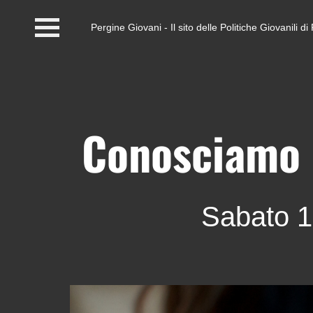
Pergine Giovani - Il sito delle Politiche Giovanili 
Home
#InfoPoint
Centro #Kairos
Conosciamo 
PGZ Pergine e Valle
del Fersina
Sabato 1
Eventi e News
Contatti