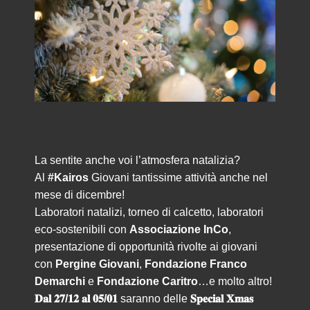
La sentite anche voi l’atmosfera natalizia?
Al
#Kairos
Giovani tantissime attività anche nel
mese di dicembre!
Laboratori natalizi, torneo di calcetto, laboratori
eco-sostenibili con
Associazione InCo
,
presentazione di opportunità rivolte ai giovani
con
Pergine Giovani
,
Fondazione Franco
Demarchi
e
Fondazione Caritro
…e molto altro!
𝐃𝐚𝐥 𝟐𝟕/𝟏𝟐 𝐚𝐥 𝟎𝟓/𝟎𝟏
saranno delle
𝐒𝐩𝐞𝐜𝐢𝐚𝐥 𝐗𝐦𝐚𝐬