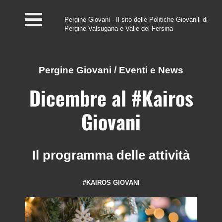
Pergine Giovani - Il sito delle Politiche Giovanili di
Pergine Valsugana e Valle del Fersina
Home
#InfoPoint
Pergine Giovani
/
Eventi e News
Centro #Kairos
Dicembre al #Kairos
PGZ Pergine e Valle
Giovani
del Fersina
Eventi e News
Il programma delle attività
Contatti
#KAIROS GIOVANI