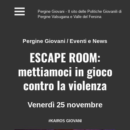
Pergine Giovani - Il sito delle Politiche Giovanili di
Pergine Valsugana e Valle del Fersina
Home
#InfoPoint
Pergine Giovani
/
Eventi e News
Centro #Kairos
ESCAPE ROOM:
PGZ Pergine e Valle
mettiamoci in gioco
del Fersina
contro la violenza
Eventi e News
Contatti
Venerdì 25 novembre
#KAIROS GIOVANI