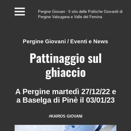
Pergine Giovani - Il sito delle Politiche Giovanili di
Pergine Valsugana e Valle del Fersina
Home
#InfoPoint
Pergine Giovani
/
Eventi e News
Centro #Kairos
Pattinaggio sul
PGZ Pergine e Valle
ghiaccio
del Fersina
Eventi e News
A Pergine martedì 27/12/22 e
a Baselga di Pinè il 03/01/23
Contatti
#KAIROS GIOVANI