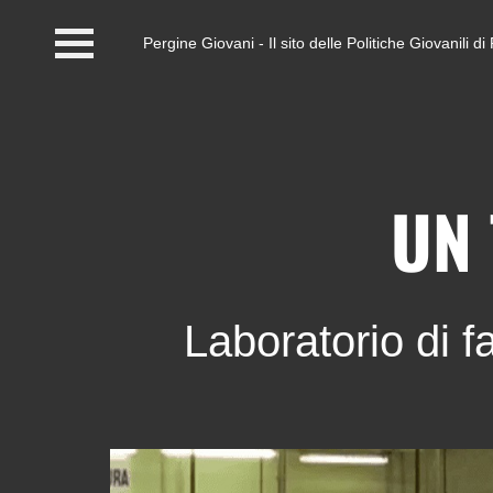
Pergine Giovani - Il sito delle Politiche Giovanili 
Home
#InfoPoint
Centro #Kairos
UN
PGZ Pergine e Valle
del Fersina
Laboratorio di 
Eventi e News
Contatti