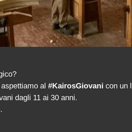
gico?
i aspettiamo al
#KairosGiovani
con un l
ovani dagli 11 ai 30 anni.
.