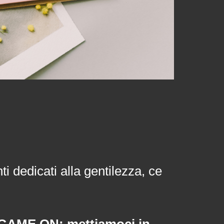
ti dedicati alla gentilezza, ce
GAME ON: mettiamoci in