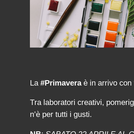
La
#Primavera
è in arrivo con 
Tra laboratori creativi, pomerig
n’è per tutti i gusti.
NB
:
SABATO 22 APRILE AL