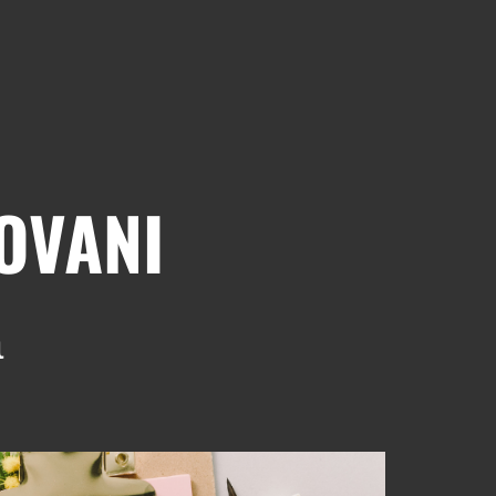
OVANI
à