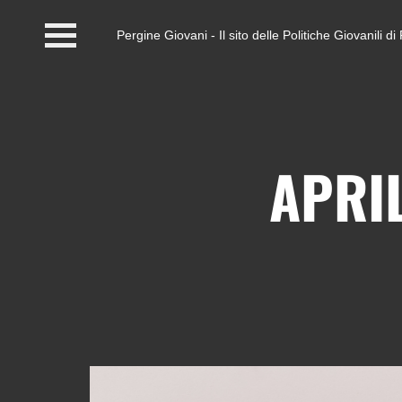
Pergine Giovani - Il sito delle Politiche Giovanili 
Home
#InfoPoint
Centro #Kairos
APRI
PGZ Pergine e Valle
del Fersina
Eventi e News
Contatti