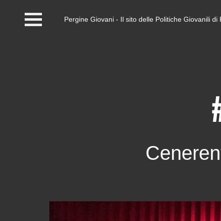
Pergine Giovani - Il sito delle Politiche Giovanili 
Home
#InfoPoint
Centro #Kairos
PGZ Pergine e Valle
del Fersina
Cenerent
Eventi e News
Contatti