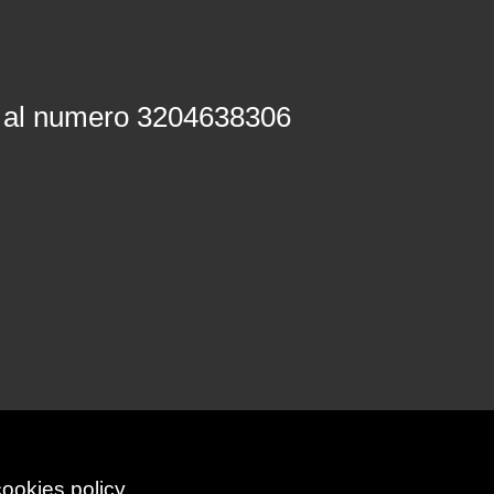
o al numero 3204638306
cookies policy