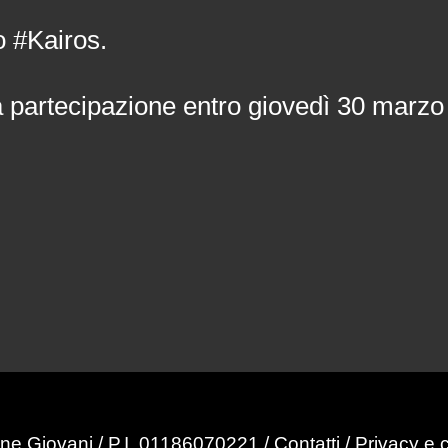
o #Kairos.
a partecipazione entro giovedì 30 marz
ne Giovani / P.I. 01186070221 /
Contatti
/
Privacy e 