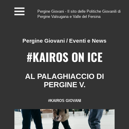
Pergine Giovani - Il sito delle Politiche Giovanili di
Pergine Valsugana e Valle del Fersina
Home
#InfoPoint
Pergine Giovani
/
Eventi e News
Centro #Kairos
#KAIROS ON ICE
PGZ Pergine e Valle
del Fersina
AL PALAGHIACCIO DI
PERGINE V.
Eventi e News
Contatti
#KAIROS GIOVANI