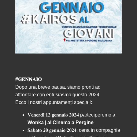
#𝐆𝐄𝐍𝐍𝐀𝐈𝐎
Dopo una breve pausa, siamo pronti ad
affrontare con entusiasmo questo 2024!
Ecco i nostri appuntamenti speciali:
𝐕𝐞𝐧𝐞𝐫𝐝𝐢̀ 𝟏𝟐 𝐠𝐞𝐧𝐧𝐚𝐢𝐨 𝟐𝟎𝟐𝟒 parteciperemo a
Wonka | al Cinema a Pergine
𝐒𝐚𝐛𝐚𝐭𝐨 𝟐𝟎 𝐠𝐞𝐧𝐧𝐚𝐢𝐨 𝟐𝟎𝟐𝟒: cena in compagnia