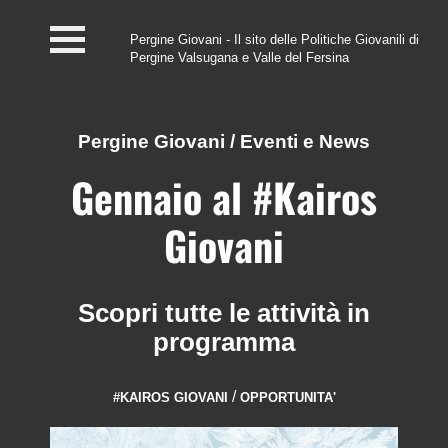
Pergine Giovani - Il sito delle Politiche Giovanili di
Pergine Valsugana e Valle del Fersina
Home
#InfoPoint
Pergine Giovani
/
Eventi e News
Centro #Kairos
Gennaio al #Kairos
PGZ Pergine e Valle
Giovani
del Fersina
Eventi e News
Scopri tutte le attività in
programma
Contatti
/
#KAIROS GIOVANI
OPPORTUNITA'