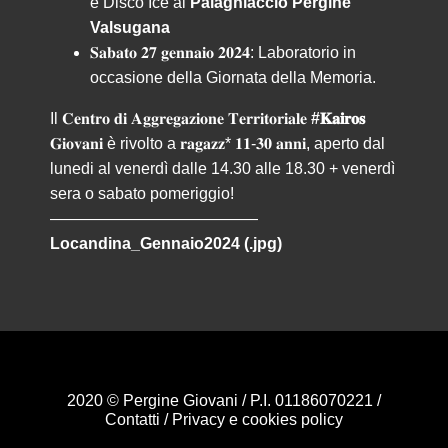
e Disco Ice al
Palaghiaccio Pergine
Valsugana
𝐒𝐚𝐛𝐚𝐭𝐨 𝟐𝟕 𝐠𝐞𝐧𝐧𝐚𝐢𝐨 𝟐𝟎𝟐𝟒: Laboratorio in
occasione della Giornata della Memoria.
Il 𝐂𝐞𝐧𝐭𝐫𝐨 𝐝𝐢 𝐀𝐠𝐠𝐫𝐞𝐠𝐚𝐳𝐢𝐨𝐧𝐞 𝐓𝐞𝐫𝐫𝐢𝐭𝐨𝐫𝐢𝐚𝐥𝐞
#𝐊𝐚𝐢𝐫𝐨𝐬
𝐆𝐢𝐨𝐯𝐚𝐧𝐢 è rivolto a 𝐫𝐚𝐠𝐚𝐳𝐳* 𝟏𝟏-𝟑𝟎 𝐚𝐧𝐧𝐢, aperto dal
lunedi al venerdì dalle 14.30 alle 18.30 + venerdì
sera o sabato pomeriggio!
—————————————
Locandina_Gennaio2024 (.jpg)
2020 © Pergine Giovani / P.I. 01186070221 /
Contatti
/
Privacy e cookies policy