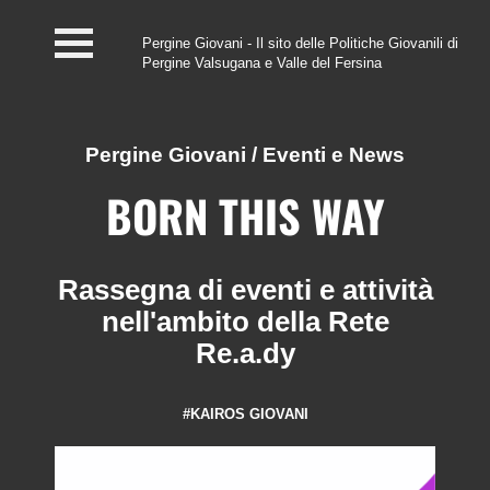
Pergine Giovani - Il sito delle Politiche Giovanili di
Pergine Valsugana e Valle del Fersina
Home
#InfoPoint
Pergine Giovani
/
Eventi e News
Centro #Kairos
BORN THIS WAY
PGZ Pergine e Valle
del Fersina
Rassegna di eventi e attività
nell'ambito della Rete
Eventi e News
Re.a.dy
Contatti
#KAIROS GIOVANI