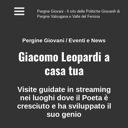
Pergine Giovani - Il sito delle Politiche Giovanili di
Pergine Valsugana e Valle del Fersina
Home
#InfoPoint
Pergine Giovani
/
Eventi e News
Centro #Kairos
Giacomo Leopardi a
PGZ Pergine e Valle
casa tua
del Fersina
Eventi e News
Visite guidate in streaming
nei luoghi dove il Poeta è
Contatti
cresciuto e ha sviluppato il
suo genio