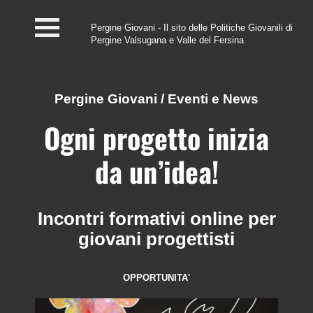
Pergine Giovani - Il sito delle Politiche Giovanili di
Pergine Valsugana e Valle del Fersina
Home
#InfoPoint
Pergine Giovani
/
Eventi e News
Centro #Kairos
Ogni progetto inizia
PGZ Pergine e Valle
da un’idea!
del Fersina
Eventi e News
Incontri formativi online per
giovani progettisti
Contatti
OPPORTUNITA'