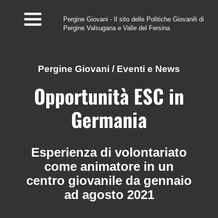
Pergine Giovani - Il sito delle Politiche Giovanili di
Pergine Valsugana e Valle del Fersina
Home
#InfoPoint
Pergine Giovani
/
Eventi e News
Centro #Kairos
Opportunità ESC in
PGZ Pergine e Valle
Germania
del Fersina
Eventi e News
Esperienza di volontariato
come animatore in un
Contatti
centro giovanile da gennaio
ad agosto 2021