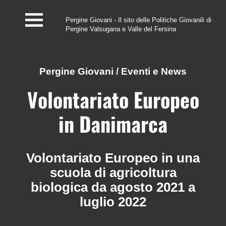
Pergine Giovani - Il sito delle Politiche Giovanili di
Pergine Valsugana e Valle del Fersina
Home
#InfoPoint
Pergine Giovani
/
Eventi e News
Centro #Kairos
Volontariato Europeo
PGZ Pergine e Valle
in Danimarca
del Fersina
Eventi e News
Volontariato Europeo in una
scuola di agricoltura
Contatti
biologica da agosto 2021 a
luglio 2022