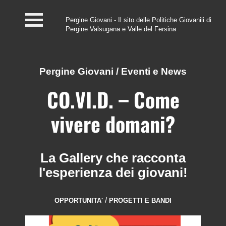
Pergine Giovani - Il sito delle Politiche Giovanili di
Pergine Valsugana e Valle del Fersina
Home
#InfoPoint
Pergine Giovani
/
Eventi e News
Centro #Kairos
CO.VI.D. – Come
PGZ Pergine e Valle
vivere domani?
del Fersina
Eventi e News
La Gallery che racconta
l'esperienza dei giovani!
Contatti
/
OPPORTUNITA'
PROGETTI E BANDI