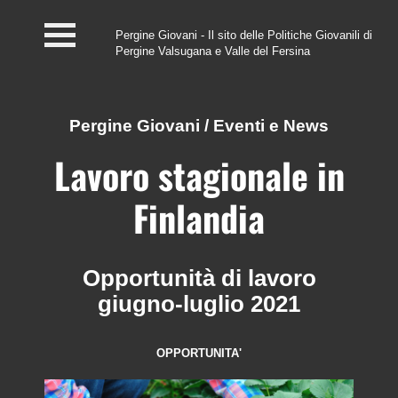
Pergine Giovani - Il sito delle Politiche Giovanili di
Pergine Valsugana e Valle del Fersina
Home
#InfoPoint
Pergine Giovani
/
Eventi e News
Centro #Kairos
Lavoro stagionale in
PGZ Pergine e Valle
Finlandia
del Fersina
Eventi e News
Opportunità di lavoro
giugno-luglio 2021
Contatti
OPPORTUNITA'