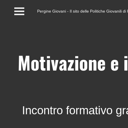
Pergine Giovani - Il sito delle Politiche Giovanili 
Home
#InfoPoint
Centro #Kairos
Motivazione e 
PGZ Pergine e Valle
del Fersina
Eventi e News
Contatti
Incontro formativo g