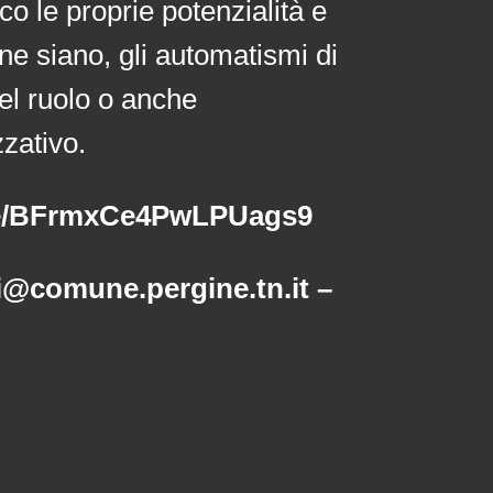
co le proprie potenzialità e
ne siano, gli automatismi di
el ruolo o anche
zativo.
gle/BFrmxCe4PwLPUags9
ni@comune.pergine.tn.it –