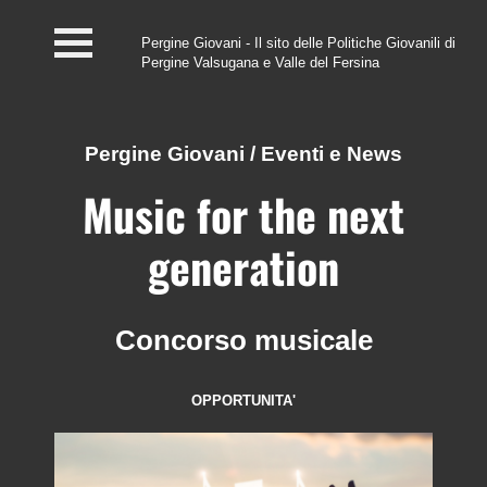
Pergine Giovani - Il sito delle Politiche Giovanili di
Pergine Valsugana e Valle del Fersina
Home
#InfoPoint
Pergine Giovani
/
Eventi e News
Centro #Kairos
Music for the next
PGZ Pergine e Valle
generation
del Fersina
Eventi e News
Concorso musicale
Contatti
OPPORTUNITA'