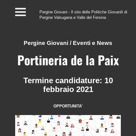
Pergine Giovani - Il sito delle Politiche Giovanili di
Pergine Valsugana e Valle del Fersina
Home
#InfoPoint
Pergine Giovani
/
Eventi e News
Centro #Kairos
Portineria de la Paix
PGZ Pergine e Valle
del Fersina
Termine candidature: 10
febbraio 2021
Eventi e News
Contatti
OPPORTUNITA'