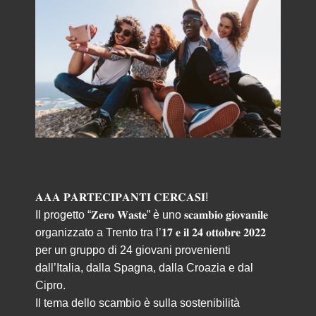
𝐀𝐀𝐀 𝐏𝐀𝐑𝐓𝐄𝐂𝐈𝐏𝐀𝐍𝐓𝐈 𝐂𝐄𝐑𝐂𝐀𝐒𝐈!
Il progetto “𝐙𝐞𝐫𝐨 𝐖𝐚𝐬𝐭𝐞” è uno 𝐬𝐜𝐚𝐦𝐛𝐢𝐨 𝐠𝐢𝐨𝐯𝐚𝐧𝐢𝐥𝐞
organizzato a Trento tra l’𝟏𝟕 𝐞 𝐢𝐥 𝟐𝟒 𝐨𝐭𝐭𝐨𝐛𝐫𝐞 𝟐𝟎𝟐𝟐
per un gruppo di 24 giovani provenienti
dall’Italia, dalla Spagna, dalla Croazia e dal
Cipro.
Il tema dello scambio è sulla sostenibilità