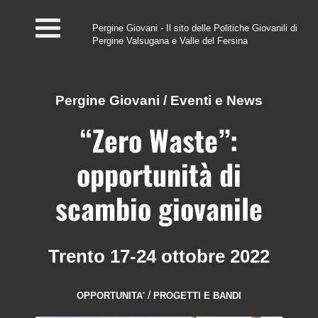
Pergine Giovani - Il sito delle Politiche Giovanili di
Pergine Valsugana e Valle del Fersina
Home
#InfoPoint
Pergine Giovani
/
Eventi e News
Centro #Kairos
“Zero Waste”:
PGZ Pergine e Valle
opportunità di
del Fersina
scambio giovanile
Eventi e News
Contatti
Trento 17-24 ottobre 2022
/
OPPORTUNITA'
PROGETTI E BANDI