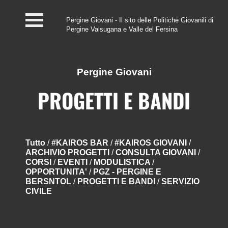
Pergine Giovani - Il sito delle Politiche Giovanili di
Pergine Valsugana e Valle del Fersina
Home
#InfoPoint
Pergine Giovani
Centro #Kairos
PROGETTI E BANDI
PGZ Pergine e Valle
del Fersina
Tutto
/
#KAIROS BAR
/
#KAIROS GIOVANI
/
ARCHIVIO PROGETTI
/
CONSULTA GIOVANI
/
Eventi e News
CORSI
/
EVENTI
/
MODULISTICA
/
OPPORTUNITA'
/
PGZ - PERGINE E
Contatti
BERSNTOL
/
PROGETTI E BANDI
/
SERVIZIO
CIVILE