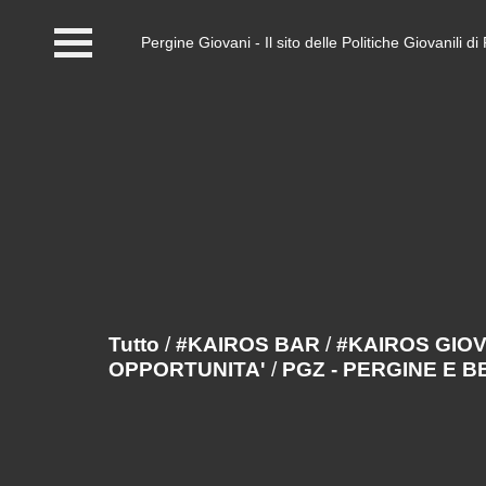
Pergine Giovani - Il sito delle Politiche Giovanili 
Home
#InfoPoint
Centro #Kairos
PGZ Pergine e Valle
del Fersina
Eventi e News
Tutto
/
#KAIROS BAR
/
#KAIROS GIO
OPPORTUNITA'
/
PGZ - PERGINE E 
Contatti