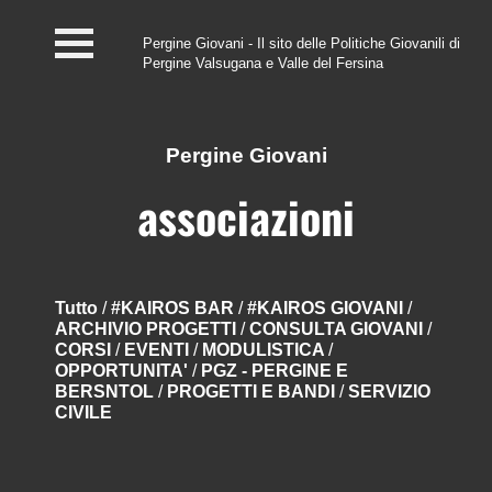
Pergine Giovani - Il sito delle Politiche Giovanili di
Pergine Valsugana e Valle del Fersina
Home
#InfoPoint
Pergine Giovani
Centro #Kairos
associazioni
PGZ Pergine e Valle
del Fersina
Tutto
/
#KAIROS BAR
/
#KAIROS GIOVANI
/
ARCHIVIO PROGETTI
/
CONSULTA GIOVANI
/
Eventi e News
CORSI
/
EVENTI
/
MODULISTICA
/
OPPORTUNITA'
/
PGZ - PERGINE E
Contatti
BERSNTOL
/
PROGETTI E BANDI
/
SERVIZIO
CIVILE