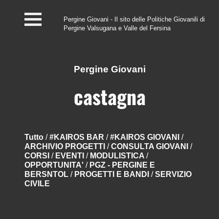
Pergine Giovani - Il sito delle Politiche Giovanili di
Pergine Valsugana e Valle del Fersina
Home
#InfoPoint
Pergine Giovani
Centro #Kairos
castagna
PGZ Pergine e Valle
del Fersina
Tutto
/
#KAIROS BAR
/
#KAIROS GIOVANI
/
ARCHIVIO PROGETTI
/
CONSULTA GIOVANI
/
Eventi e News
CORSI
/
EVENTI
/
MODULISTICA
/
OPPORTUNITA'
/
PGZ - PERGINE E
Contatti
BERSNTOL
/
PROGETTI E BANDI
/
SERVIZIO
CIVILE