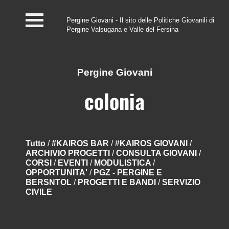
Pergine Giovani - Il sito delle Politiche Giovanili di
Pergine Valsugana e Valle del Fersina
Home
#InfoPoint
Pergine Giovani
Centro #Kairos
colonia
PGZ Pergine e Valle
del Fersina
Tutto
/
#KAIROS BAR
/
#KAIROS GIOVANI
/
ARCHIVIO PROGETTI
/
CONSULTA GIOVANI
/
Eventi e News
CORSI
/
EVENTI
/
MODULISTICA
/
OPPORTUNITA'
/
PGZ - PERGINE E
Contatti
BERSNTOL
/
PROGETTI E BANDI
/
SERVIZIO
CIVILE