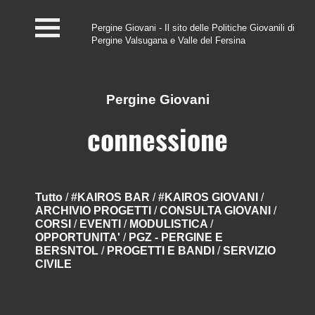
Pergine Giovani - Il sito delle Politiche Giovanili di
Pergine Valsugana e Valle del Fersina
Home
#InfoPoint
Pergine Giovani
Centro #Kairos
connessione
PGZ Pergine e Valle
del Fersina
Tutto
/
#KAIROS BAR
/
#KAIROS GIOVANI
/
ARCHIVIO PROGETTI
/
CONSULTA GIOVANI
/
Eventi e News
CORSI
/
EVENTI
/
MODULISTICA
/
OPPORTUNITA'
/
PGZ - PERGINE E
Contatti
BERSNTOL
/
PROGETTI E BANDI
/
SERVIZIO
CIVILE