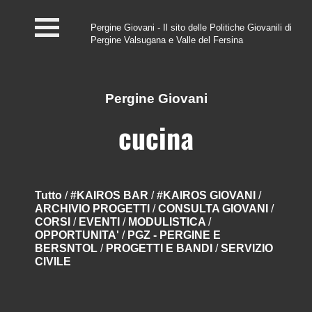
Pergine Giovani - Il sito delle Politiche Giovanili di
Pergine Valsugana e Valle del Fersina
Home
#InfoPoint
Pergine Giovani
Centro #Kairos
cucina
PGZ Pergine e Valle
del Fersina
Tutto
/
#KAIROS BAR
/
#KAIROS GIOVANI
/
ARCHIVIO PROGETTI
/
CONSULTA GIOVANI
/
Eventi e News
CORSI
/
EVENTI
/
MODULISTICA
/
OPPORTUNITA'
/
PGZ - PERGINE E
Contatti
BERSNTOL
/
PROGETTI E BANDI
/
SERVIZIO
CIVILE