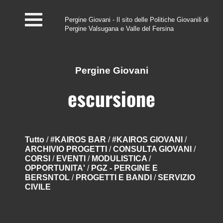
Pergine Giovani - Il sito delle Politiche Giovanili di
Pergine Valsugana e Valle del Fersina
Home
#InfoPoint
Pergine Giovani
Centro #Kairos
escursione
PGZ Pergine e Valle
del Fersina
Tutto
/
#KAIROS BAR
/
#KAIROS GIOVANI
/
ARCHIVIO PROGETTI
/
CONSULTA GIOVANI
/
Eventi e News
CORSI
/
EVENTI
/
MODULISTICA
/
OPPORTUNITA'
/
PGZ - PERGINE E
Contatti
BERSNTOL
/
PROGETTI E BANDI
/
SERVIZIO
CIVILE