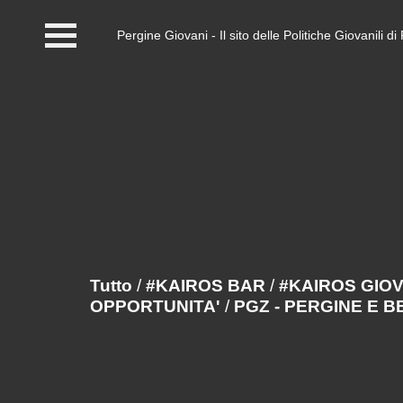
Pergine Giovani - Il sito delle Politiche Giovanili 
Home
#InfoPoint
Centro #Kairos
PGZ Pergine e Valle
del Fersina
Eventi e News
Tutto
/
#KAIROS BAR
/
#KAIROS GIO
OPPORTUNITA'
/
PGZ - PERGINE E 
Contatti