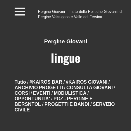
Pergine Giovani - Il sito delle Politiche Giovanili di
Pergine Valsugana e Valle del Fersina
Home
#InfoPoint
Pergine Giovani
Centro #Kairos
lingue
PGZ Pergine e Valle
del Fersina
Tutto
/
#KAIROS BAR
/
#KAIROS GIOVANI
/
ARCHIVIO PROGETTI
/
CONSULTA GIOVANI
/
Eventi e News
CORSI
/
EVENTI
/
MODULISTICA
/
OPPORTUNITA'
/
PGZ - PERGINE E
Contatti
BERSNTOL
/
PROGETTI E BANDI
/
SERVIZIO
CIVILE