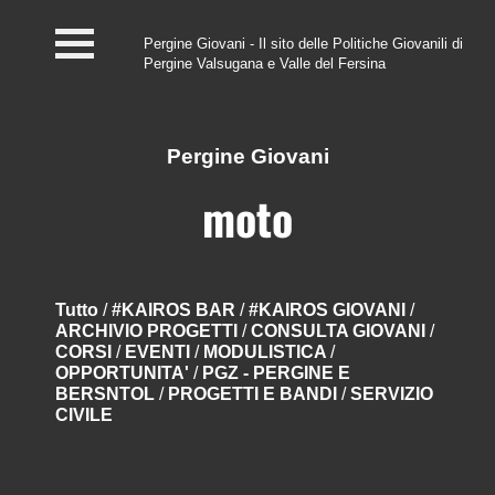
Pergine Giovani - Il sito delle Politiche Giovanili di
Pergine Valsugana e Valle del Fersina
Home
#InfoPoint
Pergine Giovani
Centro #Kairos
moto
PGZ Pergine e Valle
del Fersina
Tutto
/
#KAIROS BAR
/
#KAIROS GIOVANI
/
ARCHIVIO PROGETTI
/
CONSULTA GIOVANI
/
Eventi e News
CORSI
/
EVENTI
/
MODULISTICA
/
OPPORTUNITA'
/
PGZ - PERGINE E
Contatti
BERSNTOL
/
PROGETTI E BANDI
/
SERVIZIO
CIVILE