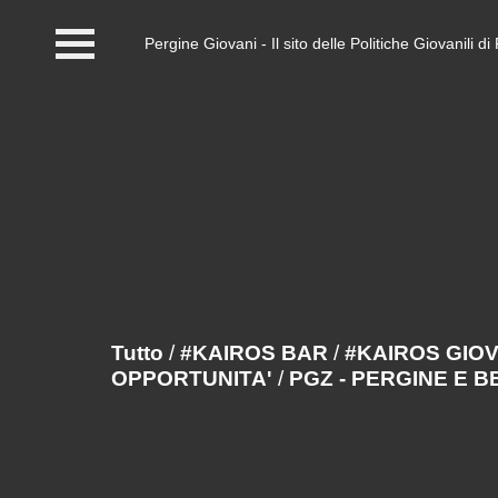
Pergine Giovani - Il sito delle Politiche Giovanili 
Home
#InfoPoint
Centro #Kairos
PGZ Pergine e Valle
del Fersina
Eventi e News
Tutto
/
#KAIROS BAR
/
#KAIROS GIO
OPPORTUNITA'
/
PGZ - PERGINE E 
Contatti