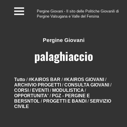
Pergine Giovani - Il sito delle Politiche Giovanili di
Pergine Valsugana e Valle del Fersina
Home
#InfoPoint
Pergine Giovani
Centro #Kairos
palaghiaccio
PGZ Pergine e Valle
del Fersina
Tutto
/
#KAIROS BAR
/
#KAIROS GIOVANI
/
ARCHIVIO PROGETTI
/
CONSULTA GIOVANI
/
Eventi e News
CORSI
/
EVENTI
/
MODULISTICA
/
OPPORTUNITA'
/
PGZ - PERGINE E
Contatti
BERSNTOL
/
PROGETTI E BANDI
/
SERVIZIO
CIVILE