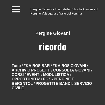
Pergine Giovani - Il sito delle Politiche Giovanili di
Pergine Valsugana e Valle del Fersina
Home
#InfoPoint
Pergine Giovani
Centro #Kairos
ricordo
PGZ Pergine e Valle
del Fersina
Tutto
/
#KAIROS BAR
/
#KAIROS GIOVANI
/
ARCHIVIO PROGETTI
/
CONSULTA GIOVANI
/
Eventi e News
CORSI
/
EVENTI
/
MODULISTICA
/
OPPORTUNITA'
/
PGZ - PERGINE E
Contatti
BERSNTOL
/
PROGETTI E BANDI
/
SERVIZIO
CIVILE